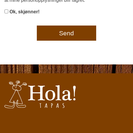
at mine personopplysninger blir lagret.
Ok, skjønner!