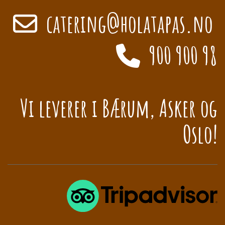
catering@holatapas.no
900 900 98
Vi leverer i Bærum, Asker og
Oslo!